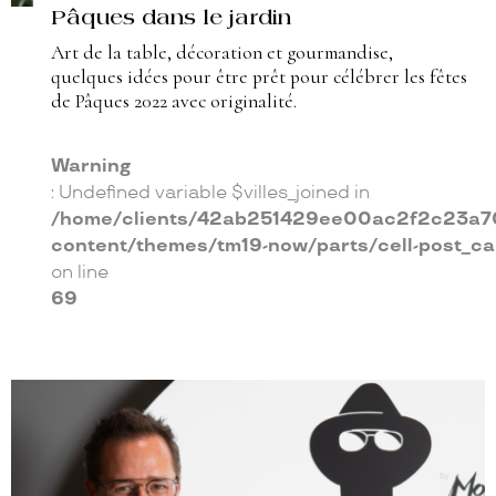
Pâques dans le jardin
Art de la table, décoration et gourmandise,
quelques idées pour être prêt pour célébrer les fêtes
de Pâques 2022 avec originalité.
Warning
: Undefined variable $villes_joined in
/home/clients/42ab251429ee00ac2f2c23a70
content/themes/tm19-now/parts/cell-post_c
on line
69