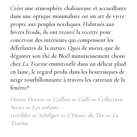
Créer une atmosphère chaleureuse et accueillante
dans une optique minimaliste est un art de vivre
propre aux peuples nordiques. Habitués aux
hivers froids, ils ont trouvé la recette pour
concevoir des intérieurs qui compensent les
déferlantes de la nature. Quoi de mieux que de
déguster son thé de Noël minutieusement choisi
chez
La Tsarine
emmitouflé dans un délicat plaid
en laine, le regard perdu dans les bourrasques de
neige tourbillonnante à travers les carreaux de la
fenêtre?
House Doctor
—
Caillou
—
Galli
—
Collection
Secto
—
Les enfants
terribles
—
Schiliger
—
L’Heure du Thé
—
La
Tsarine