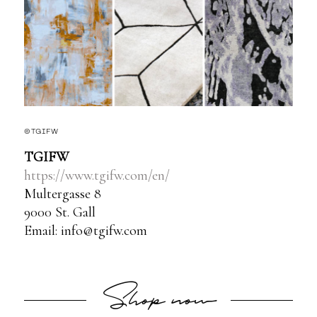
©TGIFW
TGIFW
https://www.tgifw.com/en/
Multergasse 8
9000 St. Gall
Email: info@tgifw.com
Shop now