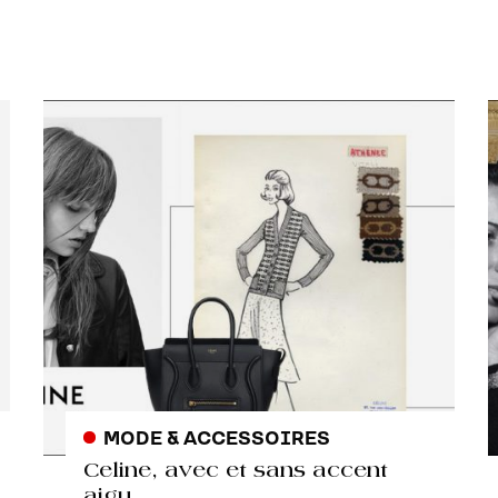
MODE & ACCESSOIRES
Celine, avec et sans accent
aigu