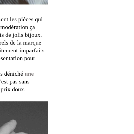
ent les pièces qui
a modération ça
s de jolis bijoux.
orels de la marque
aitement imparfaits.
ésentation pour
ns déniché
une
’est pas sans
à prix doux.