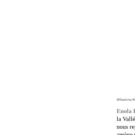
©Natkina ©
Enola 
la Vall
nous re
amène u