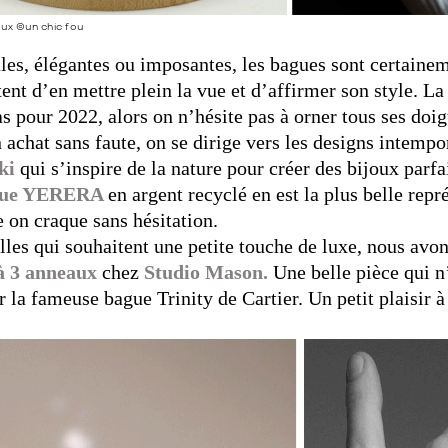
oux ©un chic fou
les, élégantes ou imposantes, les bagues sont certainem
ent d’en mettre plein la vue et d’affirmer son style. L
as pour 2022, alors on n’hésite pas à orner tous ses doigt
 achat sans faute, on se dirige vers les designs intemp
ki
qui s’inspire de la nature pour créer des bijoux parf
gue YERERA
en argent recyclé en est la plus belle repr
e on craque sans hésitation.
lles qui souhaitent une petite touche de luxe, nous avo
à 3 anneaux
chez
Studio Mason.
Une belle pièce qui n
r la fameuse bague Trinity de Cartier. Un petit plaisir 