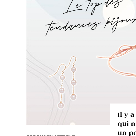
Il y 
qui 
un pe