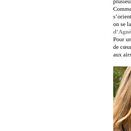
plusieu
Comme ç
s’orien
on se l
d’Agnè
Pour un
de cœur
aux air