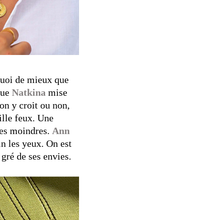
 quoi de mieux que
que
Natkina
mise
on y croit ou non,
ille feux. Une
des moindres.
Ann
n les yeux. On est
gré de ses envies.