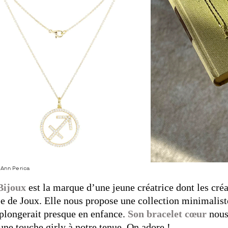
Ann Perica
Bijoux
est la marque d’une jeune créatrice dont les créa
ée de Joux. Elle nous propose une collection minimalist
plongerait presque en enfance.
Son bracelet cœur
nous
ne touche girly à notre tenue. On adore !