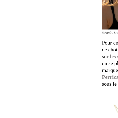
©Agnès Noy
Pour ce
de choi
sur
les
on se p
marque 
Perric
sous l