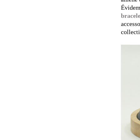
Évidemm
bracel
accesso
collect