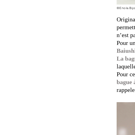
©Enola Bij
Origina
permett
n’est p
Pour un
Baiush
La ba
laquell
Pour ce
bague 
rappele