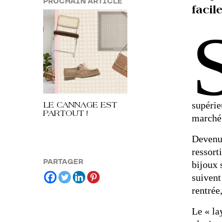
PROCHAIN ARTICLE
facil
supérie
LE CANNAGE EST
PARTOUT !
marché 
Devenu 
ressort
PARTAGER
bijoux 
suivent
rentrée
Le « la