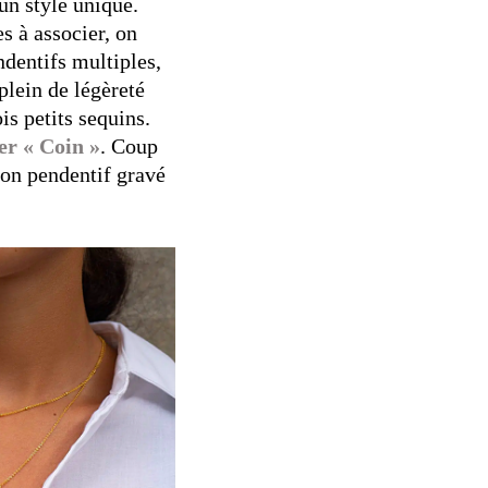
un style unique.
s à associer, on
ndentifs multiples,
plein de légèreté
is petits sequins.
er « Coin »
. Coup
son pendentif gravé