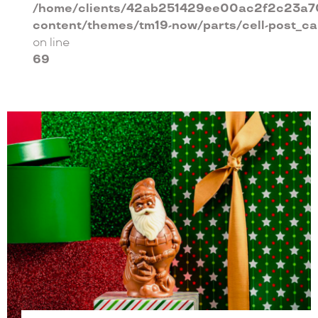
/home/clients/42ab251429ee00ac2f2c23a70
content/themes/tm19-now/parts/cell-post_c
on line
69