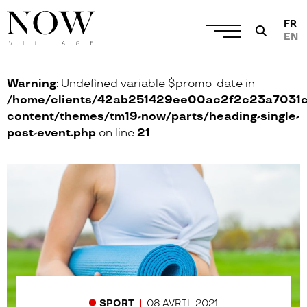
FR
EN
Warning
: Undefined variable $promo_date in
/home/clients/42ab251429ee00ac2f2c23a7031cc
content/themes/tm19-now/parts/heading-single-
post-event.php
on line
21
08 AVRIL 2021
SPORT