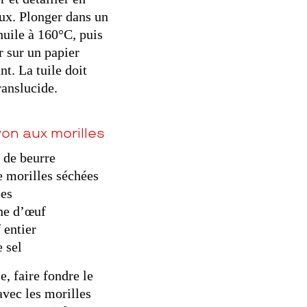
x. Plonger dans un
huile à 160°C, puis
r sur un papier
nt. La tuile doit
ranslucide.
on aux morilles
 de beurre
e morilles séchées
ées
ne d’œuf
 entier
e sel
e, faire fondre le
avec les morilles