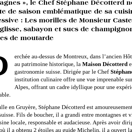
agnes », le Chef Stéphane Décotterd n
te de saison emblématique de sa cuisin
ssive : Les morilles de Monsieur Caste
églisse, sabayon et sucs de champigno
nes de moutarde
P
erchée au-dessus de Montreux, dans l’ancien Hôt
au patrimoine historique, la
Maison Décotterd
e
gastronomie suisse. Dirigée par le Chef
Stéphan
institution culinaire offre une vue imprenable su
Alpes, offrant un cadre idyllique pour une expé
able.
lle en Gruyère, Stéphane Décotterd est amoureusement
 suisse. Fils de boucher, il a grandi entre montagnes et 
sine locale, responsable et audacieuse. Après avoir diri
 où il a obtenu 2 étoiles au guide Michelin, il a ouvert