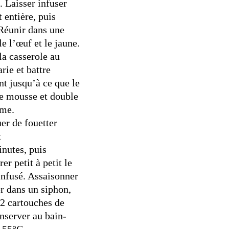
. Laisser infuser
 entière, puis
. Réunir dans une
e l’œuf et le jaune.
la casserole au
rie et battre
t jusqu’à ce que le
e mousse et double
ume.
er de fouetter
t
inutes, puis
er petit à petit le
infusé. Assaisonner
er dans un siphon,
 2 cartouches de
nserver au bain-