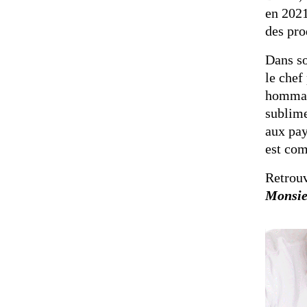
en 2021
des pro
Dans s
le chef
hommage
sublim
aux pay
est com
Retrouv
Monsie