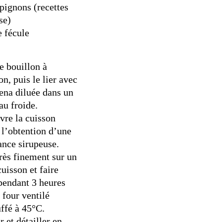
ignons (recettes
se)
e fécule
le bouillon à
on, puis le lier avec
ena diluée dans un
au froide.
vre la cuisson
 l’obtention d’une
ance sirupeuse.
très finement sur un
cuisson et faire
pendant 3 heures
 four ventilé
ffé à 45°C.
r et détailler en