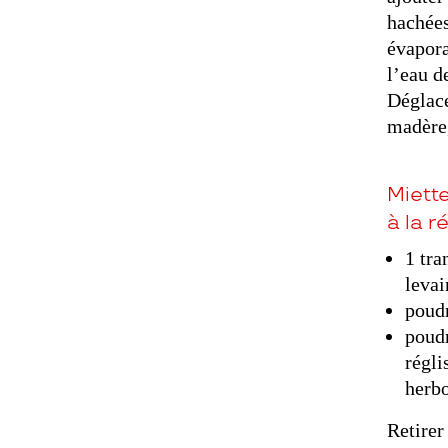
hachées
évapora
l’eau d
Déglace
madère,
Miette
à la r
1 tra
levai
poudr
poudr
régli
herbo
Retirer