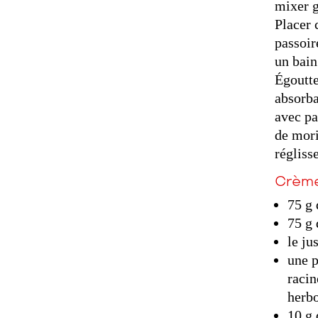
mixer g
Placer 
passoire
un bain
Égoutte
absorba
avec p
de mori
régliss
Crème
75 g 
75 g 
le ju
une p
racin
herbo
10 g 