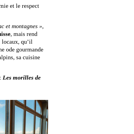
ie et le respect
ac et montagnes »
,
uisse
, mais rend
 locaux, qu’il
 une ode gourmande
pins, sa cuisine
 :
Les morilles de