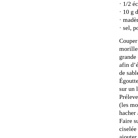
· 1/2 é
· 10 g 
· madè
· sel, 
Couper 
morille
grande 
afin d’
de sabl
Égoutte
sur un 
Préleve
(les mo
hacher 
Faire s
ciselée
ajouter