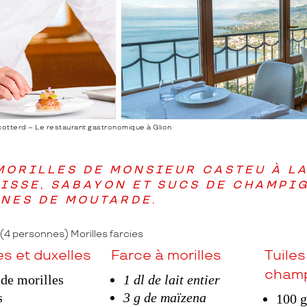
otterd – Le restaurant gastronomique à Glion
MORILLES DE MONSIEUR CASTEU
À L
ISSE
,
SABAYON ET SUCS DE CHAMPI
NES DE MOUTARDE
.
(4 personnes) Morilles farcies
es et duxelles
Farce à morilles
Tuiles
champ
 de morilles
1 dl de lait entier
s
3 g de maïzena
100 g