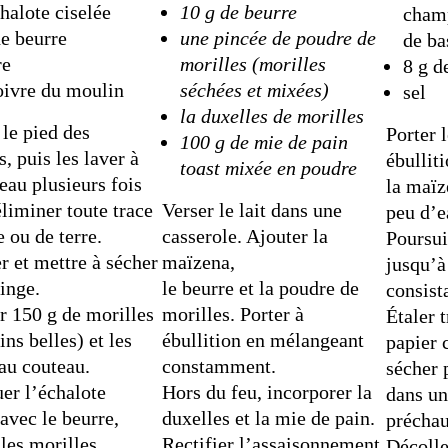
chalote ciselée
10 g de beurre
champ
de beurre
une pincée de poudre de
de ba
re
morilles
(morilles
8 g d
poivre du moulin
séchées et mixées)
sel
la duxelles de morilles
le pied des
Porter 
100 g de mie de pain
s, puis les laver à
ébulliti
toast
mixée en poudre
eau plusieurs fois
la maïz
éliminer toute trace
Verser le lait dans une
peu d’e
e ou de terre.
casserole. Ajouter la
Poursui
r et mettre à sécher
maïzena,
jusqu’à
linge.
le beurre et la poudre de
consist
r 150 g de morilles
morilles. Porter à
Étaler 
ins belles) et les
ébullition en mélangeant
papier 
au couteau.
constamment.
sécher 
uer l’échalote
Hors du feu, incorporer la
dans un
 avec le beurre,
duxelles et la mie de pain.
préchau
 les morilles
Rectifier l’assaisonnement,
Décolle