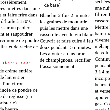
séchées
rossièrement.
de base)
une nuit
ces miettes dans une
filtrer
 et faire frire dans
Blanchir 2 fois 2 minutes
casserol
 d’huile à 170°C.
les graines de moutarde,
Mettre 
r sur un papier
puis les mettre dans une
bain-ma
nt et saupoudrer
casserole avec le vin blanc.
vivemen
arcimonie de poudre
Couvrir et faire cuire à feu
mélang
lles et de racine de
doux pendant 15 minutes.
de vol
e
Les ajouter au jus brun
Continu
de champignons, rectifier
 de réglisse
pendan
l’assaisonnement.
de crème entière
3 à 4 m
de lait entier
incorpor
s d’un citron
beurre 
incée de poudre de
et vers
e de réglisse (en
ajouter
risterie)
gaz. Co
de beurre