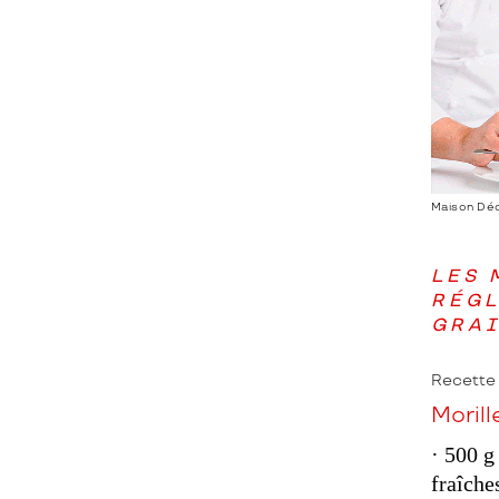
Maison Déc
LES 
RÉGL
GRAI
Recette 
Morill
· 500 g
fraîche