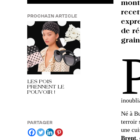
mont
recet
PROCHAIN ARTICLE
expre
de r
grai
LES POIS
PRENNENT LE
POUVOIR !
inoubli
Né à Bu
terroir
PARTAGER
une cui
Brent
,