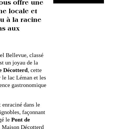
ous offre une
e locale et
u à la racine
ns aux
el Bellevue, classé
st un joyau de la
e Décotterd
, cette
r le lac Léman et les
rience gastronomique
 enraciné dans le
vignobles, façonnant
gé le
Pont de
 la Maison Décotterd