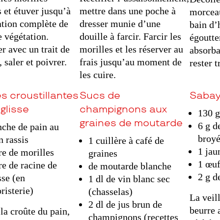
 et étuver jusqu’à
mettre dans une poche à
morceau
tion complète de
dresser munie d’une
bain d’
e végétation.
douille à farcir. Farcir les
égoutte
r avec un trait de
morilles et les réserver au
absorba
 saler et poivrer.
frais jusqu’au moment de
rester t
les cuire.
s croustillantes
Sucs de
Sabay
églisse
champignons aux
130 g
graines de moutarde
6 g d
nche de pain au
broy
n rassis
1 cuillère à café de
1 jau
e de morilles
graines
1 œuf
e de racine de
de moutarde blanche
2 g d
sse (en
1 dl de vin blanc sec
risterie)
(chasselas)
La veill
2 dl de jus brun de
beurre 
 la croûte du pain,
champignons (recettes