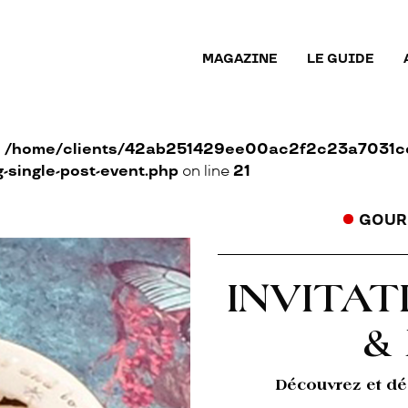
MAGAZINE
LE GUIDE
n
/home/clients/42ab251429ee00ac2f2c23a7031cc
single-post-event.php
on line
21
GOUR
INVITA
&
Découvrez et dé