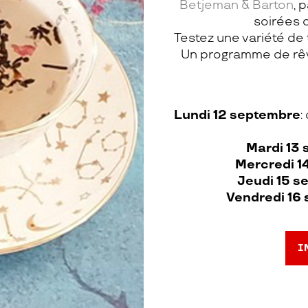
Betjeman & Barton
, 
soirées 
Testez une variété de
Un programme de rêv
Lundi 12 septembre
:
Mardi 13
Mercredi 1
Jeudi 15 s
Vendredi 16
I