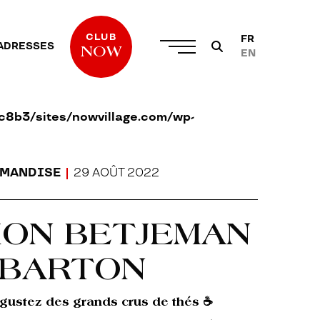
CLUB
FR
ADRESSES
NOW
EN
8b3/sites/nowvillage.com/wp-
29 AOÛT 2022
MANDISE
TION BETJEMAN
 BARTON
gustez des grands crus de thés ☕️