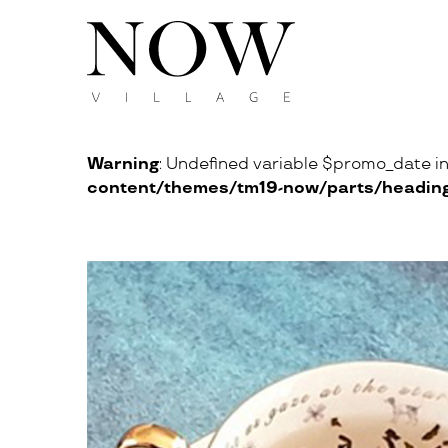
Warning
: Undefined variable $promo_date i
content/themes/tm19-now/parts/heading-