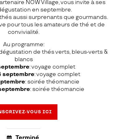
partenaire NOW Village, vous invite à ses
dégustation en septembre.
 thés aussi surprenants que gourmands.
e pour tous les amateurs de thé et de
convivialité.
Au programme:
 dégustation de thés verts, bleus-verts &
blancs
 septembre
: voyage complet
4 septembre
: voyage complet
eptembre
: soirée théomancie
 septembre
: soirée théomancie
NSCRIVEZ-VOUS ICI
Terminé