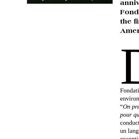
anniv
Fonda
the f
Ameri
Fondati
environ
“
On pre
pour qu
conduct
un lang
excepti