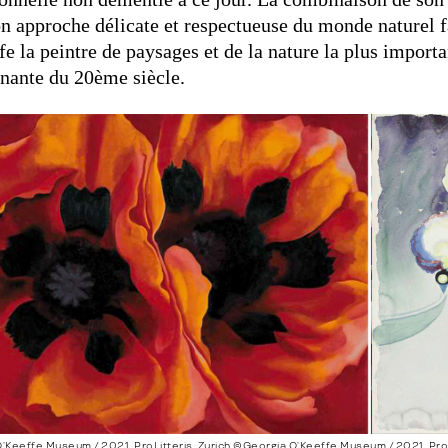
on approche délicate et respectueuse du monde naturel f
e la peintre de paysages et de la nature la plus importan
nante du 20ème siècle.
’Keeffe Museum / 2021, ProLitteris, Zurich ©Georgia O’Keeffe Museum / 2021, ProLi