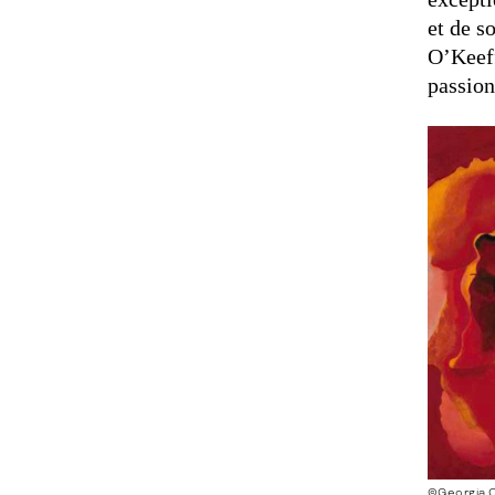
et de s
O’Keeff
passion
©Georgia O