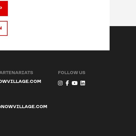
P
N
PARTENARIATS
FOLLOW US
OWVILLAGE.COM
@NOWVILLAGE.COM