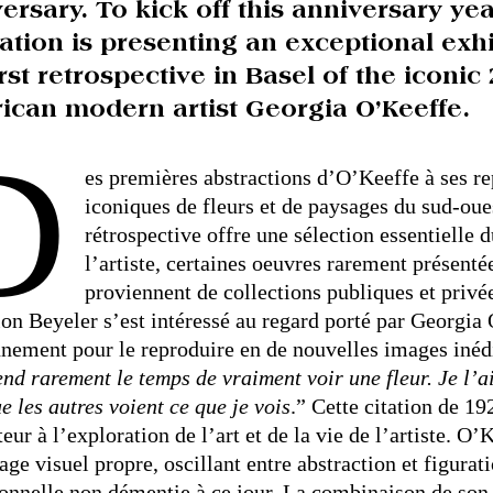
ersary. To kick off this anniversary yea
tion is presenting an exceptional exh
irst retrospective in Basel of the iconic
can modern artist Georgia O’Keeffe.
D
es premières abstractions d’O’Keeffe à ses re
iconiques de fleurs et de paysages du sud-oues
rétrospective offre une sélection essentielle d
l’artiste, certaines oeuvres rarement présenté
proviennent de collections publiques et privée
on Beyeler s’est intéressé au regard porté par Georgia
nement pour le reproduire en de nouvelles images inédit
nd rarement le temps de vraiment voir une fleur. Je l’a
e les autres voient ce que je vois
.” Cette citation de 19
eur à l’exploration de l’art et de la vie de l’artiste. O
age visuel propre, oscillant entre abstraction et figurat
onnelle non démentie à ce jour. La combinaison de son 