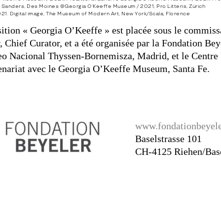
h Sanders, Des Moines ©Georgia O‘Keeffe Museum / 2021, Pro Litteris, Zürich
21. Digital image, The Museum of Modern Art, New York/Scala, Florence
ition « Georgia O’Keeffe » est placée sous le commiss
, Chief Curator, et a été organisée par la Fondation Bey
o Nacional Thyssen-Bornemisza, Madrid, et le Centre 
enariat avec le Georgia O’Keeffe Museum, Santa Fe.
www.fondationbeyele
Baselstrasse 101
CH-4125 Riehen/Bas