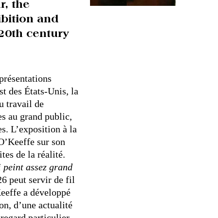
r, the
ibition and
 20th century
présentations
t des États-Unis, la
u travail de
es au grand public,
s. L’exposition à la
 O’Keeffe sur son
es de la réalité.
i peint assez grand
26 peut servir de fil
’Keeffe a développé
ion, d’une actualité
regard particulier