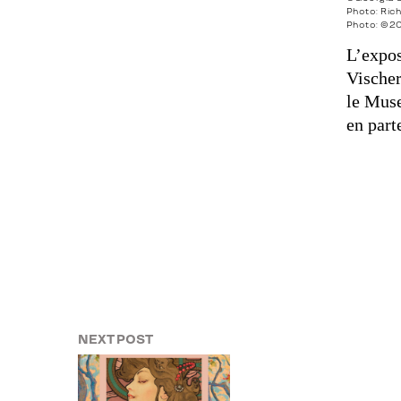
Photo: Ric
Photo: ©20
L’expos
Vischer
le Muse
en part
NEXT POST