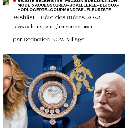
BEAUTÉ & BIEN-ÊTRE
–
MAISON & DÉCORATION
–
MODE & ACCESSOIRES
–
JOAILLERIE
–
BIJOUX
–
HORLOGERIE
–
GOURMANDISE
–
FLEURISTE
Wishlist – Fête des mères 2022
Idées cadeaux pour gâter votre maman
par Redaction NOW Village